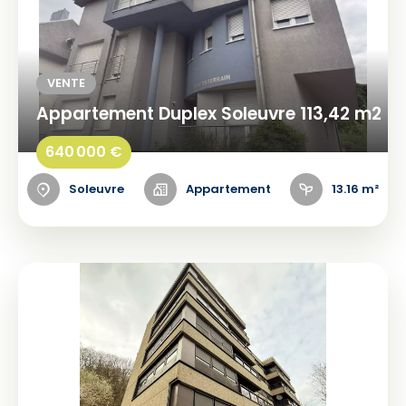
VENTE
Appartement Duplex Soleuvre 113,42 m2
640 000 €
Soleuvre
Appartement
13.16 m²