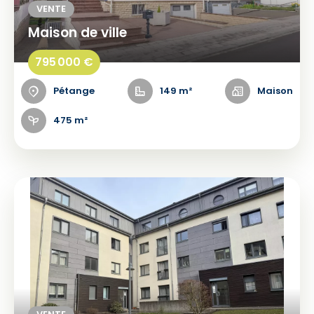
VENTE
Maison de ville
795 000 €
Pétange
149 m²
Maison
475 m²