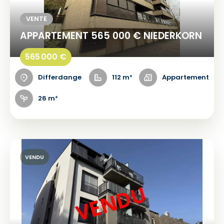
VENTE
APPARTEMENT 565 000 € NIEDERKORN
565 000 €
Differdange
112 m²
Appartement
26 m²
VENDU