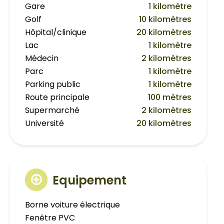
Gare
1 kilomètre
Golf
10 kilomètres
Hôpital/clinique
20 kilomètres
Lac
1 kilomètre
Médecin
2 kilomètres
Parc
1 kilomètre
Parking public
1 kilomètre
Route principale
100 mètres
Supermarché
2 kilomètres
Université
20 kilomètres
Equipement
Borne voiture électrique
Fenêtre PVC