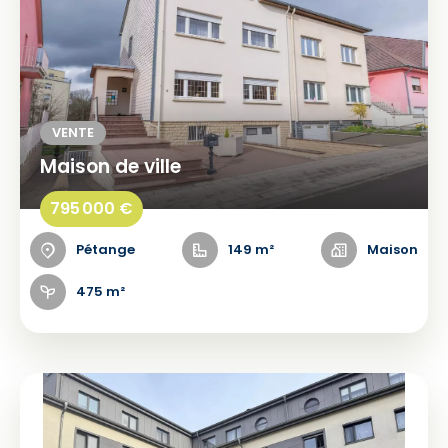
VENTE
Maison de ville
795 000 €
Pétange
149 m²
Maison
475 m²