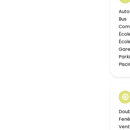
Auto
Bus
Com
Écol
Écol
Gar
Park
Pisc
Doub
Fenê
Venti