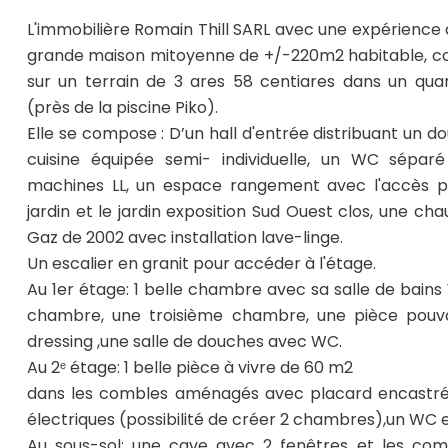
L'immobilière Romain Thill SARL avec une expérience
grande maison mitoyenne de +/-220m2 habitable, con
sur un terrain de 3 ares 58 centiares dans un quar
(près de la piscine Piko).
Elle se compose : D’un hall d'entrée distribuant un do
cuisine équipée semi- individuelle, un WC séparé
machines LL, un espace rangement avec l'accès po
jardin et le jardin exposition Sud Ouest clos, une ch
Gaz de 2002 avec installation lave-linge.
Un escalier en granit pour accéder à l'étage.
Au 1er étage: 1 belle chambre avec sa salle de bain
chambre, une troisième chambre, une pièce pouv
dressing ,une salle de douches avec WC.
Au 2ᵉ étage: 1 belle pièce à vivre de 60 m2
dans les combles aménagés avec placard encastrés,
électriques (possibilité de créer 2 chambres),un WC e
Au sous-sol: une cave avec 2 fenêtres et les co