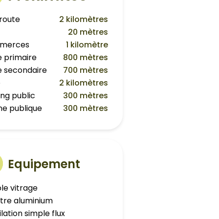
route
2 kilomètres
20 mètres
merces
1 kilomètre
e primaire
800 mètres
e secondaire
700 mètres
e
2 kilomètres
ing public
300 mètres
ine publique
300 mètres
Equipement
le vitrage
tre aluminium
lation simple flux