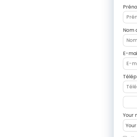
Prén
Nom d
E-mai
Télé
Your 
Your