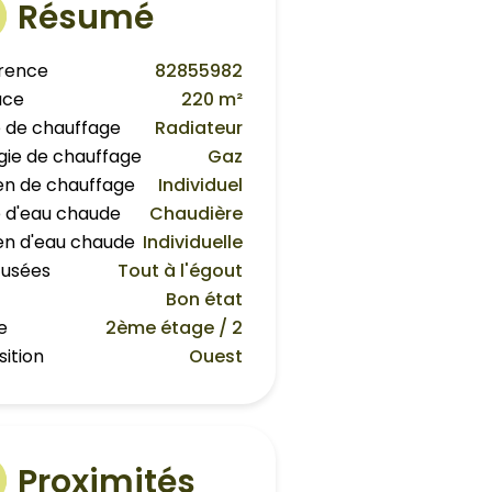
Résumé
rence
82855982
ace
220 m²
 de chauffage
Radiateur
gie de chauffage
Gaz
n de chauffage
Individuel
 d'eau chaude
Chaudière
n d'eau chaude
Individuelle
 usées
Tout à l'égout
Bon état
e
2ème étage / 2
sition
Ouest
Proximités