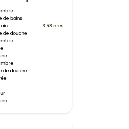
ambre
le de bains
rain
3.58 ares
lle de douche
ambre
ve
sine
ambre
lle de douche
rée
our
sine