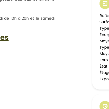
Réfé
di de 10h à 20h et le samedi
Surf
Type
Éner
les
Moye
Type
Moye
Eaux
État
Étag
Expo