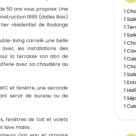
 de 50 ans vous propose: Une
1 Ch
struction 1895 (dalles Bois)
1 Sal
tier résidentiel de Rodange
1 Ter
1 Sa
uble-living carrelé ,une belle
1 Ch
 avec les installations des
1 Ca
ur la terrasse son abri de
1 Cui
aufferie avec sa chaudière au
1 Ch
1 Sa
1 Ent
s WC et fenêtre, une seconde
1 Hall
ant servir de bureau ou de
1 Séj
1 Cui
 fenêtres de toit et volets
t lave mains .
mpteurs Gaz eau et armoire