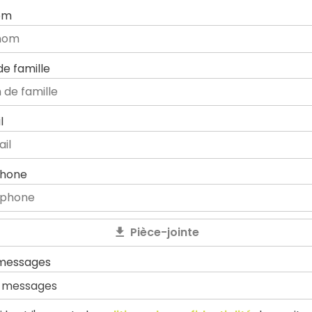
om
e famille
l
phone
Pièce-jointe
messages
 messages