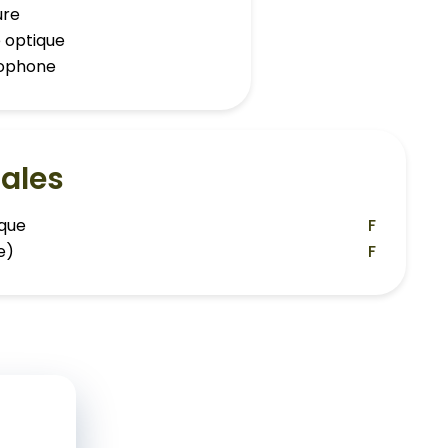
ure
e optique
ophone
ales
ique
F
e)
F