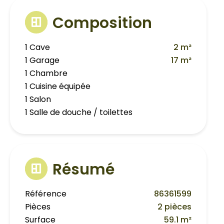
Composition
1 Cave
2 m²
1 Garage
17 m²
1 Chambre
1 Cuisine équipée
1 Salon
1 Salle de douche / toilettes
Résumé
Référence
86361599
Pièces
2 pièces
Surface
59.1 m²